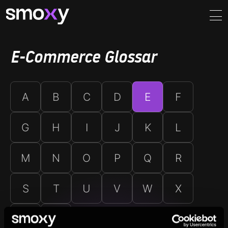
E-Commerce Glossar
A
B
C
D
E
F
G
H
I
J
K
L
M
N
O
P
Q
R
S
T
U
V
W
X
Y
Z